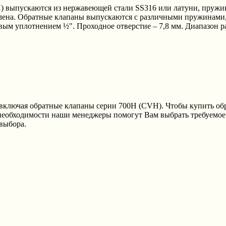
выпускаются из нержавеющей стали SS316 или латуни, пружина 
илена. Обратные клапаны выпускаются с различными пружинами, р
евым уплотнением ½". Проходное отверстие – 7,8 мм. Диапазон р
включая обратные клапаны серии 700H (CVH). Чтобы купить обр
 необходимости наши менеджеры помогут Вам выбрать требуемое
выбора.