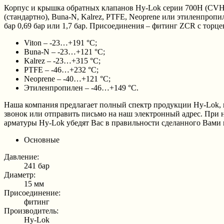
Корпус и крышка обратных клапанов Hy-Lok серии 700H (CVH) 
(стандартно), Buna-N, Kalrez, PTFE, Neoprene или этиленпроп
бар 0,69 бар или 1,7 бар. Присоединения – фитинг ZCR с торц
Viton – -23…+191 °C;
Buna-N – -23…+121 °C;
Kalrez – -23…+315 °C;
PTFE – -46…+232 °C;
Neoprene – -40…+121 °C;
Этиленпропилен – -46…+149 °C.
Наша компания предлагает полный спектр продукции Hy-Lok, 
звонок или отправить письмо на наш электронный адрес. При
арматуры Hy-Lok убедят Вас в правильности сделанного Вами 
Основные
Давление:
241 бар
Диаметр:
15 мм
Присоединение:
фитинг
Производитель:
Hy-Lok