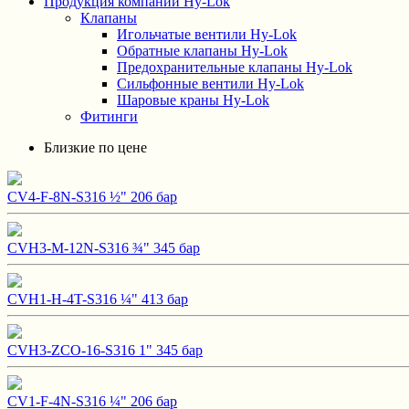
Продукция компании Hy-Lok
Клапаны
Игольчатые вентили Hy-Lok
Обратные клапаны Hy-Lok
Предохранительные клапаны Hy-Lok
Сильфонные вентили Hy-Lok
Шаровые краны Hy-Lok
Фитинги
Близкие по цене
CV4-F-8N-S316 ½" 206 бар
CVH3-M-12N-S316 ¾" 345 бар
CVH1-H-4T-S316 ¼" 413 бар
CVH3-ZCO-16-S316 1" 345 бар
CV1-F-4N-S316 ¼" 206 бар