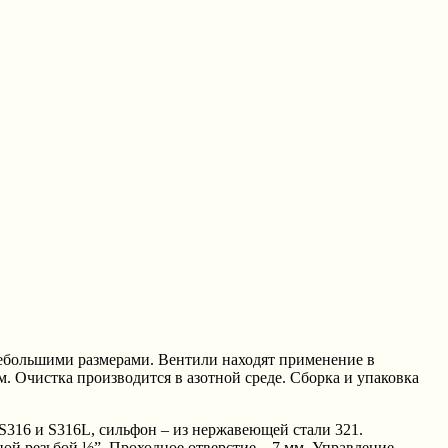
большими размерами. Вентили находят применение в
 Очистка производится в азотной среде. Сборка и упаковка
316 и S316L, сильфон – из нержавеющей стали 321.
ной резьбой ½”. Проходное отверстие – 7 мм. Управление