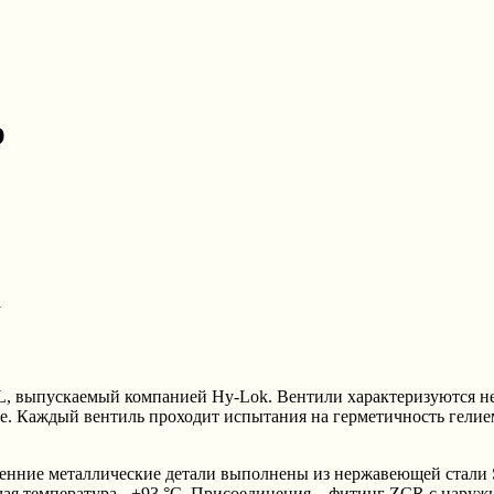
р
 выпускаемый компанией Hy-Lok. Вентили характеризуются не
. Каждый вентиль проходит испытания на герметичность гелием.
нние металлические детали выполнены из нержавеющей стали S
чая температура - +93 °C. Присоединения – фитинг ZCR с наруж