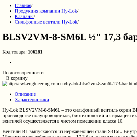
Главная
/
Продукция компании Hy-Lok
/
Клапаны
/
Сильфонные вентили Hy-Lok
/
BLSV2VM-8-SM6L ½" 17,3 ба
Код товара:
106281
По договоренности
В корзину
Описание
Характеристики
Hy-Lok BLSV2VM-8-SM6L – это сильфонный вентиль серии BL,
производстве полупроводников, биотехнологий и фармацевтике
вентилей осуществляется в чистом помещении класса 10.
Вентили BL выпускаются из нержавеющей стали S316L. Внутре
Максимальное рабочее давление – 17,3 бар, максимальная рабо