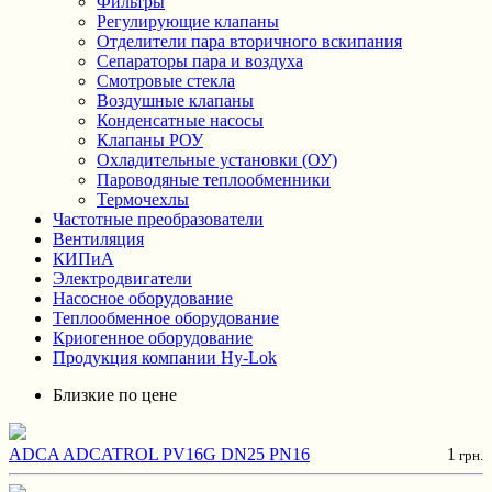
Фильтры
Регулирующие клапаны
Отделители пара вторичного вскипания
Сепараторы пара и воздуха
Смотровые стекла
Воздушные клапаны
Конденсатные насосы
Клапаны РОУ
Охладительные установки (ОУ)
Пароводяные теплообменники
Термочехлы
Частотные преобразователи
Вентиляция
КИПиА
Электродвигатели
Насосное оборудование
Теплообменное оборудование
Криогенное оборудование
Продукция компании Hy-Lok
Близкие по цене
ADCA ADCATROL PV16G DN25 PN16
1
грн.