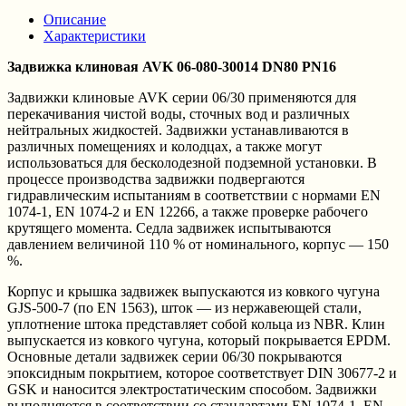
Описание
Характеристики
Задвижка клиновая AVK 06-080-30014 DN80 PN16
Задвижки клиновые AVK серии 06/30 применяются для
перекачивания чистой воды, сточных вод и различных
нейтральных жидкостей. Задвижки устанавливаются в
различных помещениях и колодцах, а также могут
использоваться для бесколодезной подземной установки. В
процессе производства задвижки подвергаются
гидравлическим испытаниям в соответствии с нормами EN
1074-1, EN 1074-2 и EN 12266, а также проверке рабочего
крутящего момента. Седла задвижек испытываются
давлением величиной 110 % от номинального, корпус — 150
%.
Корпус и крышка задвижек выпускаются из ковкого чугуна
GJS-500-7 (по EN 1563), шток — из нержавеющей стали,
уплотнение штока представляет собой кольца из NBR. Клин
выпускается из ковкого чугуна, который покрывается EPDM.
Основные детали задвижек серии 06/30 покрываются
эпоксидным покрытием, которое соответствует DIN 30677-2 и
GSK и наносится электростатическим способом. Задвижки
выполняются в соответствии со стандартами EN 1074-1, EN