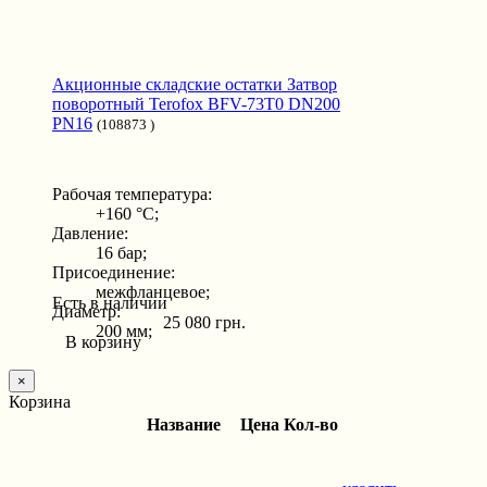
Акционные складские остатки Затвор
поворотный Terofox BFV-73T0 DN200
PN16
(108873 )
Рабочая температура:
+160 °С;
Давление:
16 бар;
Присоединение:
межфланцевое;
Есть в наличии
Диаметр:
25 080 грн.
200 мм;
В корзину
×
Корзина
Название
Цена
Кол-во