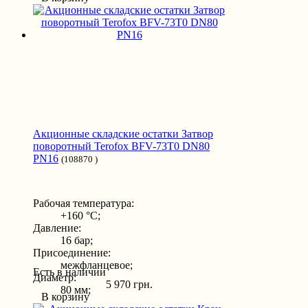
Акционные складские остатки Затвор
поворотный Terofox BFV-73T0 DN80
PN16
(108870 )
Рабочая температура:
+160 °С;
Давление:
16 бар;
Присоединение:
межфланцевое;
Есть в наличии
Диаметр:
5 970 грн.
80 мм;
В корзину