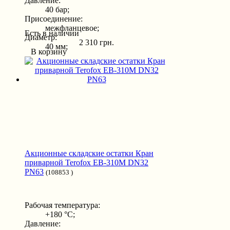
Давление:
40 бар;
Присоединение:
межфланцевое;
Есть в наличии
Диаметр:
2 310 грн.
40 мм;
В корзину
Акционные складские остатки Кран
приварной Terofox EB-310M DN32
PN63
(108853 )
Рабочая температура:
+180 °С;
Давление: