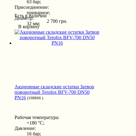
63 бар;
Присоединение:
приварное;
Есть в наличии
Диаметр:
2 700 грн.
32 мм;
В корзину
Акционные складские остатки Затвор
поворотный Terofox BFV-700 DN50
PN16
(108866 )
Рабочая температура:
+180 °С;
Давление:
16 бар;