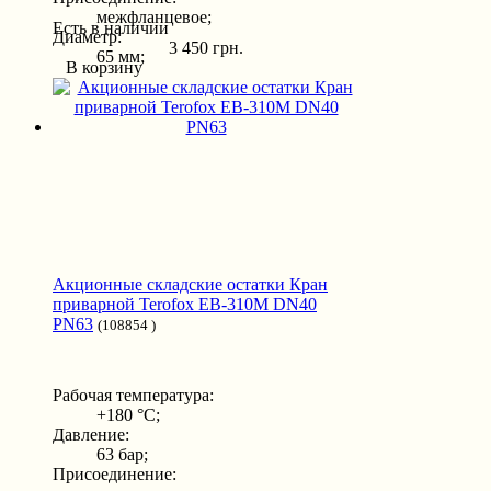
межфланцевое;
Есть в наличии
Диаметр:
3 450 грн.
65 мм;
В корзину
Акционные складские остатки Кран
приварной Terofox EB-310M DN40
PN63
(108854 )
Рабочая температура:
+180 °С;
Давление:
63 бар;
Присоединение: