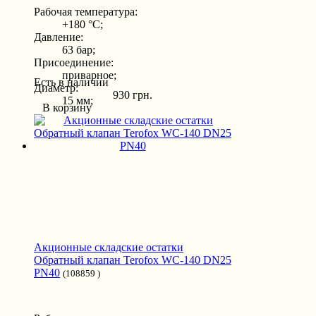
Рабочая температура:
+180 °С;
Давление:
63 бар;
Присоединение:
приварное;
Есть в наличии
Диаметр:
930 грн.
15 мм;
В корзину
Акционные складские остатки
Обратный клапан Terofox WC-140 DN25
PN40
(108859 )