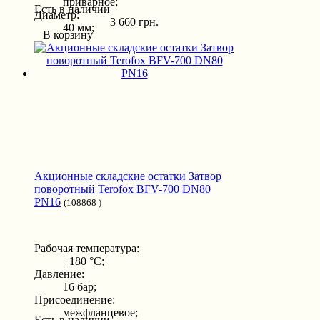
приварное;
Есть в наличии
Диаметр:
3 660 грн.
40 мм;
В корзину
Акционные складские остатки Затвор
поворотный Terofox BFV-700 DN80
PN16
(108868 )
Рабочая температура:
+180 °С;
Давление:
16 бар;
Присоединение:
межфланцевое;
Есть в наличии