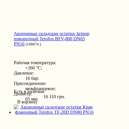
Акционные складские остатки Затвор
поворотный Terofox BFV-800 DN65
PN16
(108874 )
Рабочая температура:
+260 °С;
Давление:
16 бар;
Присоединение:
межфланцевое;
Есть в наличии
Диаметр:
16 110 грн.
65 мм;
В корзину