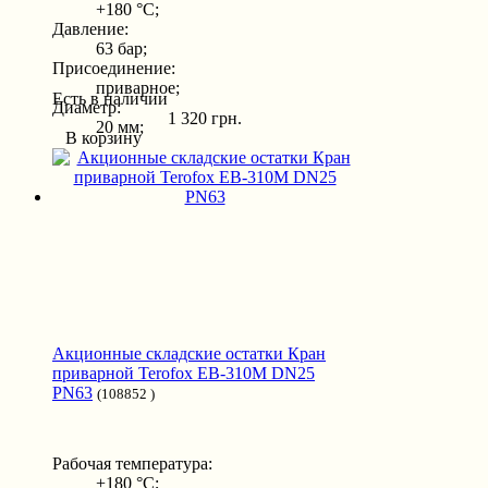
+180 °С;
Давление:
63 бар;
Присоединение:
приварное;
Есть в наличии
Диаметр:
1 320 грн.
20 мм;
В корзину
Акционные складские остатки Кран
приварной Terofox EB-310M DN25
PN63
(108852 )
Рабочая температура:
+180 °С;