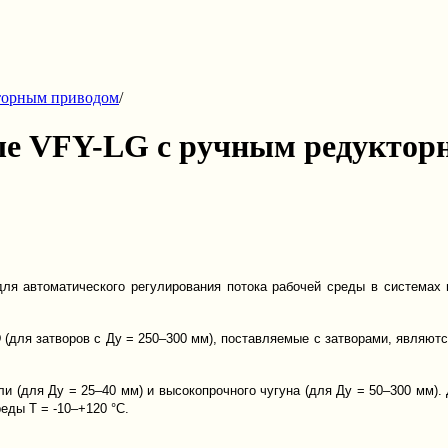
торным приводом
/
ые VFY-LG с ручным редуктор
ля автоматического регулирования потока рабочей среды в системах в
(для затворов с Ду = 250–300 мм), поставляемые с затворами, являют
ли (для Ду = 25–40 мм) и высокопрочного чугуна (для Ду = 50–300 мм)
еды T = -10–+120 °C.