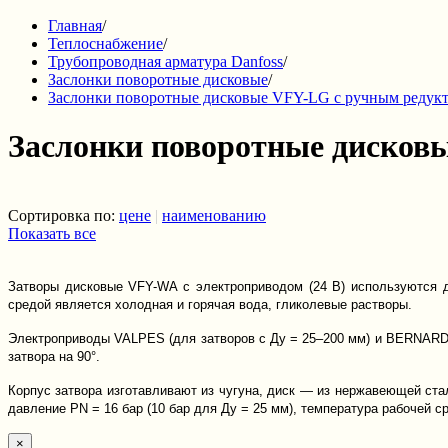
Главная
/
Теплоснабжение
/
Трубопроводная арматура Danfoss
/
Заслонки поворотные дисковые
/
Заслонки поворотные дисковые VFY-LG с ручным редук
Заслонки поворотные дисков
Сортировка по:
цене
|
наименованию
Показать все
Затворы дисковые VFY-WA с электроприводом (24 В) используются д
средой является холодная и горячая вода, гликолевые растворы.
Электроприводы VALPES (для затворов с Ду = 25–200 мм) и BERNARD 
затвора на 90°.
Корпус затвора изготавливают из чугуна, диск — из нержавеющей ста
давление PN = 16 бар (10 бар для Ду = 25 мм), температура рабочей ср
×