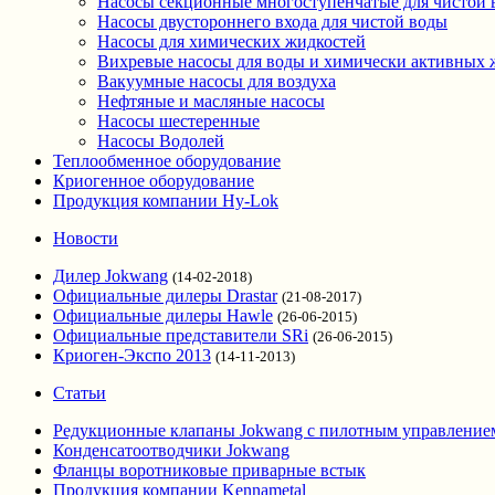
Насосы секционные многоступенчатые для чистой 
Насосы двустороннего входа для чистой воды
Насосы для химических жидкостей
Вихревые насосы для воды и химически активных 
Вакуумные насосы для воздуха
Нефтяные и масляные насосы
Насосы шестеренные
Насосы Водолей
Теплообменное оборудование
Криогенное оборудование
Продукция компании Hy-Lok
Новости
Дилер Jokwang
(14-02-2018)
Официальные дилеры Drastar
(21-08-2017)
Официальные дилеры Hawle
(26-06-2015)
Официальные представители SRi
(26-06-2015)
Криоген-Экспо 2013
(14-11-2013)
Статьи
Редукционные клапаны Jokwang с пилотным управление
Конденсатоотводчики Jokwang
Фланцы воротниковые приварные встык
Продукция компании Kennametal