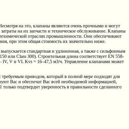
есмотря на это, клапаны являются очень прочными и могут
атраты на их запчасти и техническое обслуживание. Клапаны
нефтехимической отраслях промышленности. Они обеспечивают
ия, при этом общая стоимость их значительно ниже.
выпускается стандартная и удлиненная, а также с сильфонным
0 или Class 300). Строительная длина соответствует EN 558-
– IV, V и VI. Kvs = 16–47,5 м3/ч. Управление клапанами может
требуемым приводом, который в полной мере подходят для
руют Вас и обеспечат Вас всей необходимой информацией,
1 только подтвердит уверенность в правильности сделанного