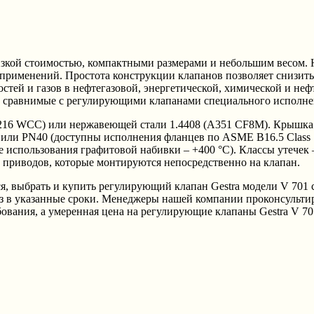
изкой стоимостью, компактными размерами и небольшим весом. Н
именений. Простота конструкции клапанов позволяет снизить з
костей и газов в нефтегазовой, энергетической, химической и 
, сравнимые с регулирующими клапанами специального исполнен
A216 WCC) или нержавеющей стали 1.4408 (A351 CF8M). Крышка 
ли PN40 (доступны исполнения фланцев по ASME B16.5 Class 15
е использования графитовой набивки – +400 °С). Классы утечек 
 приводов, которые монтируются непосредственно на клапан.
брать и купить регулирующий клапан Gestra модели V 701 с 
аз в указанные сроки. Менеджеры нашей компании проконсульти
вания, а умеренная цена на регулирующие клапаны Gestra V 70