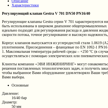
Описание
Характеристики
Регулирующий клапан Gestra V 701 DN50 PN16/40
Регулирующие клапаны Gestra серии V 701 характеризуются н
быть использованы в широком диапазоне общепромышленных пр
идеально подходят для регулирования расхода и давления жид
скорости потока, точное регулирование и высокую надежность
Корпус клапанов выпускается из углеродистой стали 1.0619 (
уплотнением. Присоединения – фланцевые по EN 1092-1 PN16 и
1. Максимальная температура рабочей среды – +250 °C (в случа
осуществляться с помощью электрических или пневматических
Клиенты компании «ЭВИ ИНЖИНИРИНГ» могут ознакомиться, вы
решения поставленных технологических задач, и получить зак
чтобы выбранное Вами оборудование удовлетворяло Ваши требо
Вами выбора.
Основные
Давление:
16/40 бар
Диаметр:
50 мм