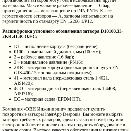
производства затворов могут быть использованы другие
материалы. Максимальное рабочее давление – 16 бар,
присоединение — межфланцевое по DIN PN16. Класс
герметичности затворов — А, затворы испытывают на
герметичность по стандарту EN 12266-1/P12.
Расшифровка условного обозначения затвора D10100.33-
2KR.41.4CO.EC:
D1 – исполнение корпуса (бесфланцевое);
0100 – номинальный диаметр, мм (100 мм);
3 – рабочее давление (16 бар);
3 – номинальное давление (PN16);
2KR – материал корпуса (высокопрочный чугун EN-
GJS-400-15 с эпоксидным покрытием);
41 – материал вала (нержавеющая сталь 1.4021,
AISI420);
4CO – материал диска (нержавеющая сталь 1.4408,
AISI316);
EC – материал седла (EPDM HT).
Компания «ЭВИ Инжиниринг» предлагает купить
поворотные затворы InterApp Desponia. Вы можете выбрать
затворы требуемых размеров, сделать заказ по телефону или
электронной почте и после оплаты получить оборудование в
краткие сроки. Высокое качество оборудования и низкие цены