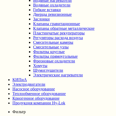
Водяные нагреватели
Водяные охладители
Гибкие вставки
Дверцы ревизионные
Заслонки
Клапаны гравитационные
Клапаны обратные металлические
Пластинчатые рекуператоры
Регуляторы расхода воздуха
Смесительные камеры
Смесительные узлы
Фильтры круглые
Фильтры прямоугольные
Фреоновые охладители
Хомуты
Шумоглушители
Электрические нагреватели
КИПиА
Электродвигатели
Насосное оборудование
Теплообменное оборудование
Криогенное оборудование
Продукция компании Hy-Lok
Фильтр