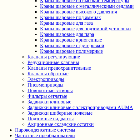
Краны шаровые на высокие температуры
Краны шаровые с металлическими седлами
Краны шаровые высокого давления
Краны шаровые под аммиак
Краны шаровые для газа
Краны шаровые для подземной установки
Краны шаровые для пара
Краны шаровые криогенные
Краны шаровые с футеровкой
Краны шаровые полимерные
Клапаны регулирующие
Редукционные клапаны
Клапаны предохранительные
Клапаны обратные
Электроприводы
Пневмоприводы
Поворотные затворы
Фильтры сетчатые
Задвижки клиновые
Задвижки клиновые с электроприводами AUMA
Задвижки шиберные ножевые
Подземные гидранты
Акционные складские остатки
Пароконденсатные системы
Частотные преобразователи