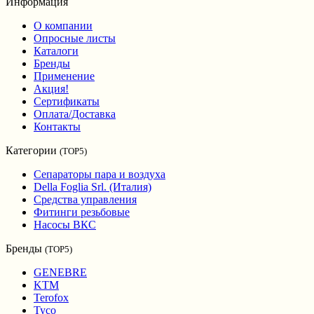
Информация
О компании
Опросные листы
Каталоги
Бренды
Применение
Акция!
Сертификаты
Оплата/Доставка
Контакты
Категории
(TOP5)
Сепараторы пара и воздуха
Della Foglia Srl. (Италия)
Средства управления
Фитинги резьбовые
Насосы ВКС
Бренды
(TOP5)
GENEBRE
KTM
Terofox
Tyco