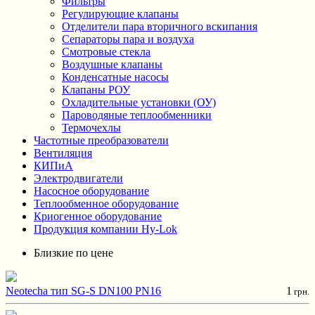
Фильтры
Регулирующие клапаны
Отделители пара вторичного вскипания
Сепараторы пара и воздуха
Смотровые стекла
Воздушные клапаны
Конденсатные насосы
Клапаны РОУ
Охладительные установки (ОУ)
Пароводяные теплообменники
Термочехлы
Частотные преобразователи
Вентиляция
КИПиА
Электродвигатели
Насосное оборудование
Теплообменное оборудование
Криогенное оборудование
Продукция компании Hy-Lok
Близкие по цене
Neotecha тип SG-S DN100 PN16
1
грн.