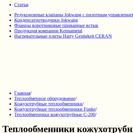
Статьи
Редукционные клапаны Jokwang с пилотным управление
Конденсатоотводчики Jokwang
Фланцы воротниковые приварные встык
Продукция компании Kennametal
Нагревательные плиты Harry Gestigkeit CERAN
Главная
/
Теплообменное оборудование
/
Кожухотрубные теплообменники
/
Кожухотрубные теплообменники Funke
/
Теплообменники кожухотрубные С-200
/
Теплообменники кожухотрубн