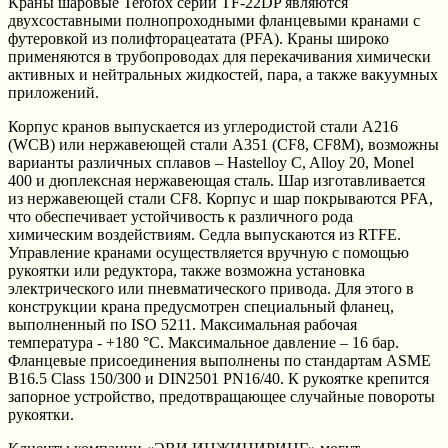
Краны шаровые Terofox серии TF-22DP являются
двухсоставными полнопроходными фланцевыми кранами с
футеровкой из полифторацеатата (PFA). Краны широко
применяются в трубопроводах для перекачивания химически
активных и нейтральных жидкостей, пара, а также вакуумных
приложений.
Корпус кранов выпускается из углеродистой стали A216
(WCB) или нержавеющей стали A351 (CF8, CF8M), возможны
варианты различных сплавов – Hastelloy C, Alloy 20, Monel
400 и дюплексная нержавеющая сталь. Шар изготавливается
из нержавеющей стали CF8. Корпус и шар покрываются PFA,
что обеспечивает устойчивость к различного рода
химическим воздействиям. Седла выпускаются из RTFE.
Управление кранами осуществляется вручную с помощью
рукоятки или редуктора, также возможна установка
электрического или пневматического привода. Для этого в
конструкции крана предусмотрен специальный фланец,
выполненный по ISO 5211. Максимальная рабочая
температура - +180 °C. Максимальное давление – 16 бар.
Фланцевые присоединения выполнены по стандартам ASME
B16.5 Class 150/300 и DIN2501 PN16/40. К рукоятке крепится
запорное устройство, предотвращающее случайные повороты
рукоятки.