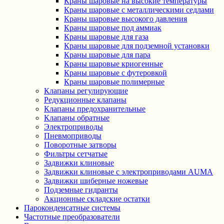
Краны шаровые на высокие температуры
Краны шаровые с металлическими седлами
Краны шаровые высокого давления
Краны шаровые под аммиак
Краны шаровые для газа
Краны шаровые для подземной установки
Краны шаровые для пара
Краны шаровые криогенные
Краны шаровые с футеровкой
Краны шаровые полимерные
Клапаны регулирующие
Редукционные клапаны
Клапаны предохранительные
Клапаны обратные
Электроприводы
Пневмоприводы
Поворотные затворы
Фильтры сетчатые
Задвижки клиновые
Задвижки клиновые с электроприводами AUMA
Задвижки шиберные ножевые
Подземные гидранты
Акционные складские остатки
Пароконденсатные системы
Частотные преобразователи