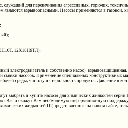
с, служащий для перекачивания агрессивных, горючих, токсичн
хом являются взрывоопасными. Насосы применяются в газовой, 
:
ый);
18Н10Т, 12Х18Н9ТЛ);
ный электродвигатель и собственно насос), взрывозащищенная. 
и смазки насосов. Применение специальных конструктивных м
рабочей среды, чистоту и стерильность продукта. Давление в ко
ыбрать и купить насосы для химических жидкостей серии ЦГ, 
уют Вас и окажут Вам необходимую информационную поддержку
 химических жидкостей ЦГ,представленные на нашем сайте, толь