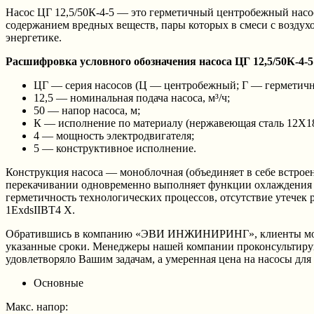
Насос ЦГ 12,5/50К-4-5 — это герметичный центробежный насо
содержанием вредных веществ, пары которых в смеси с возду
энергетике.
Расшифровка условного обозначения насоса ЦГ 12,5/50К-4-5
ЦГ — серия насосов (Ц — центробежный; Г — герметичн
12,5 — номинальная подача насоса, м³/ч;
50 — напор насоса, м;
К — исполнение по материалу (нержавеющая сталь 12Х
4 — мощность электродвигателя;
5 — конструктивное исполнение.
Конструкция насоса — моноблочная (объединяет в себе встроен
перекачивании одновременно выполняет функции охлаждения 
герметичность технологических процессов, отсутствие утечек 
1ExdsIIBT4 X.
Обратившись в компанию «ЭВИ ИНЖИНИРИНГ», клиенты могут в
указанные сроки. Менеджеры нашей компании проконсультир
удовлетворяло Вашим задачам, а умеренная цена на насосы для
Основные
Макс. напор: