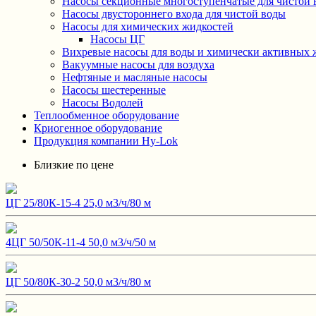
Насосы секционные многоступенчатые для чистой 
Насосы двустороннего входа для чистой воды
Насосы для химических жидкостей
Насосы ЦГ
Вихревые насосы для воды и химически активных 
Вакуумные насосы для воздуха
Нефтяные и масляные насосы
Насосы шестеренные
Насосы Водолей
Теплообменное оборудование
Криогенное оборудование
Продукция компании Hy-Lok
Близкие по цене
ЦГ 25/80К-15-4 25,0 м3/ч/80 м
4ЦГ 50/50К-11-4 50,0 м3/ч/50 м
ЦГ 50/80К-30-2 50,0 м3/ч/80 м