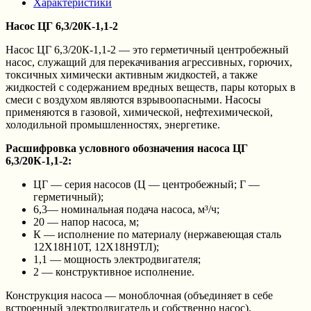
Характеристики
Насос ЦГ 6,3/20К-1,1-2
Насос ЦГ 6,3/20К-1,1-2 — это герметичный центробежный
насос, служащий для перекачивания агрессивных, горючих,
токсичных химически активным жидкостей, а также
жидкостей с содержанием вредных веществ, пары которых в
смеси с воздухом являются взрывоопасными. Насосы
применяются в газовой, химической, нефтехимической,
холодильной промышленностях, энергетике.
Расшифровка условного обозначения насоса ЦГ
6,3/20К-1,1-2:
ЦГ — серия насосов (Ц — центробежный; Г —
герметичный);
6,3— номинальная подача насоса, м³/ч;
20 — напор насоса, м;
К — исполнение по материалу (нержавеющая сталь
12Х18Н10Т, 12Х18Н9ТЛ);
1,1 — мощность электродвигателя;
2 — конструктивное исполнение.
Конструкция насоса — моноблочная (объединяет в себе
встроенный электродвигатель и собственно насос),