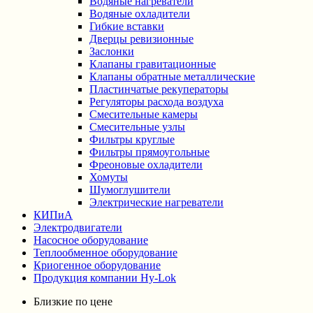
Водяные нагреватели
Водяные охладители
Гибкие вставки
Дверцы ревизионные
Заслонки
Клапаны гравитационные
Клапаны обратные металлические
Пластинчатые рекуператоры
Регуляторы расхода воздуха
Смесительные камеры
Смесительные узлы
Фильтры круглые
Фильтры прямоугольные
Фреоновые охладители
Хомуты
Шумоглушители
Электрические нагреватели
КИПиА
Электродвигатели
Насосное оборудование
Теплообменное оборудование
Криогенное оборудование
Продукция компании Hy-Lok
Близкие по цене