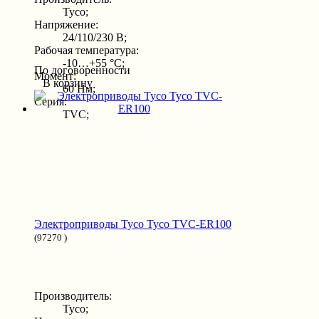
Tyco;
Напряжение:
24/110/230 В;
Рабочая температура:
-10…+55 °С;
По договоренности
Момент:
В корзину
60 Нм;
Серия:
TVC;
Электроприводы Tyco Tyco TVC-ER100
(97270 )
Производитель:
Tyco;