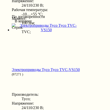
Напряжение:
24/110/230 В;
Рабочая температура:
-10…+55 °С;
По договоренности
Момент:
В корзину
100 Нм;
Серия:
TVC;
Электроприводы Tyco Tyco TVC-VS150
(97271 )
Производитель:
Tyco;
Напряжение:
24/110/230 В;