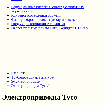
Редукционные клапаны Jokwang с пилотным
управлением
Конденсатоотводчики Jokwang
Фланцы воротниковые приварные встык
Продукция компании Kennametal
Нагревательные плиты Harry Gestigkeit CERAN
Главная
/
Трубопроводная арматура
/
Электроприводы
/
Электроприводы Tyco
/
Электроприводы Tyco