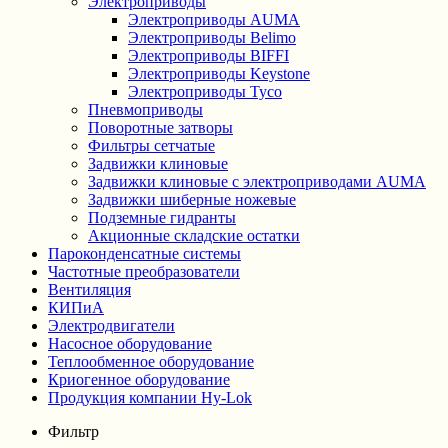
Электроприводы
Электроприводы AUMA
Электроприводы Belimo
Электроприводы BIFFI
Электроприводы Keystone
Электроприводы Tyco
Пневмоприводы
Поворотные затворы
Фильтры сетчатые
Задвижки клиновые
Задвижки клиновые с электроприводами AUMA
Задвижки шиберные ножевые
Подземные гидранты
Акционные складские остатки
Пароконденсатные системы
Частотные преобразователи
Вентиляция
КИПиА
Электродвигатели
Насосное оборудование
Теплообменное оборудование
Криогенное оборудование
Продукция компании Hy-Lok
Фильтр