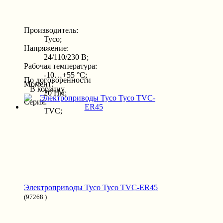
Производитель:
Tyco;
Напряжение:
24/110/230 В;
Рабочая температура:
-10…+55 °С;
По договоренности
Момент:
В корзину
20 Нм;
Серия:
TVC;
Электроприводы Tyco Tyco TVC-ER45
(97268 )