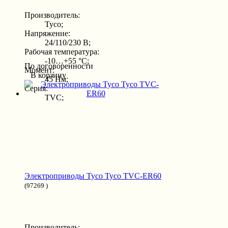
Производитель:
Tyco;
Напряжение:
24/110/230 В;
Рабочая температура:
-10…+55 °С;
По договоренности
Момент:
В корзину
45 Нм;
Серия:
TVC;
Электроприводы Tyco Tyco TVC-ER60
(97269 )
Производитель: