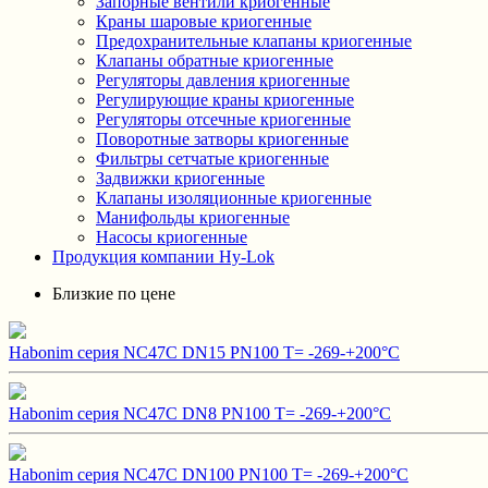
Запорные вентили криогенные
Краны шаровые криогенные
Предохранительные клапаны криогенные
Клапаны обратные криогенные
Регуляторы давления криогенные
Регулирующие краны криогенные
Регуляторы отсечные криогенные
Поворотные затворы криогенные
Фильтры сетчатые криогенные
Задвижки криогенные
Клапаны изоляционные криогенные
Манифольды криогенные
Насосы криогенные
Продукция компании Hy-Lok
Близкие по цене
Habonim серия NC47C DN15 PN100 T= -269-+200°C
Habonim серия NC47C DN8 PN100 T= -269-+200°C
Habonim серия NC47C DN100 PN100 T= -269-+200°C