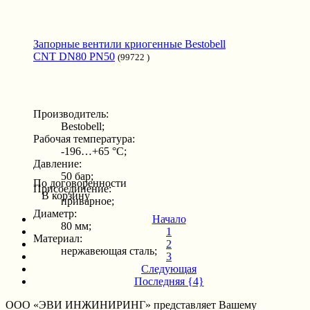
Запорные вентили криогенные Bestobell
CNT DN80 PN50
(99722 )
Производитель:
Bestobell;
Рабочая температура:
-196…+65 °С;
Давление:
50 бар;
По договоренности
Присоединение:
В корзину
приварное;
Диаметр:
Начало
80 мм;
1
Материал:
2
нержавеющая сталь;
3
Следующая
Последняя {4}
ООО «ЭВИ ИНЖИНИРИНГ» представляет Вашему