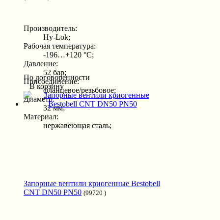
Производитель:
Hy-Lok;
Рабочая температура:
-196…+120 °С;
Давление:
52 бар;
По договоренности
Присоединение:
В корзину
фланцевое/резьбовое;
Диаметр:
32 мм;
Материал:
нержавеющая сталь;
Запорные вентили криогенные Bestobell
CNT DN50 PN50
(99720 )