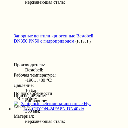
нержавеющая сталь;
Запорные вентили криогенные Bestobell
DN350 PN50 с гидроприводом
(101301 )
Производитель:
Bestobell;
Рабочая температура:
-196…+80 °С;
Давление:
16 бар;
По договоренности
Присоединение:
В корзину
приварное;
Диаметр:
350 мм;
Материал:
нержавеющая сталь;