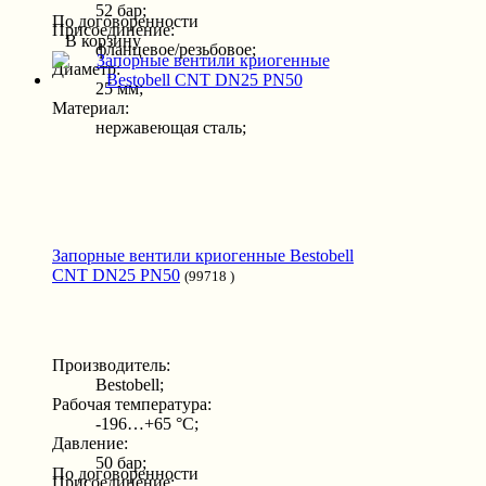
52 бар;
По договоренности
Присоединение:
В корзину
фланцевое/резьбовое;
Диаметр:
25 мм;
Материал:
нержавеющая сталь;
Запорные вентили криогенные Bestobell
CNT DN25 PN50
(99718 )
Производитель:
Bestobell;
Рабочая температура:
-196…+65 °С;
Давление:
50 бар;
По договоренности
Присоединение: