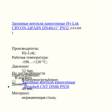
Запорные вентили криогенные Hy-Lok
CRYON-24FA8N DN40x½" PN52
(103368
)
Производитель:
Hy-Lok;
Рабочая температура:
-196…+120 °С;
Давление:
52 бар;
По договоренности
Присоединение:
В корзину
фланцевое/резьбовое;
Диаметр:
40 мм;
Материал:
нержавеющая сталь;