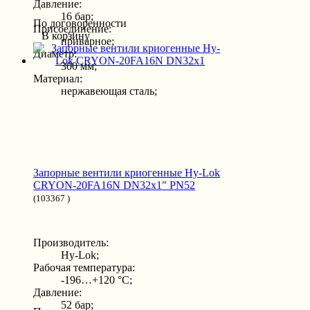
Давление:
16 бар;
По договоренности
Присоединение:
В корзину
приварное;
Диаметр:
300 мм;
Материал:
нержавеющая сталь;
Запорные вентили криогенные Hy-Lok
CRYON-20FA16N DN32x1" PN52
(103367 )
Производитель:
Hy-Lok;
Рабочая температура:
-196…+120 °С;
Давление:
52 бар;