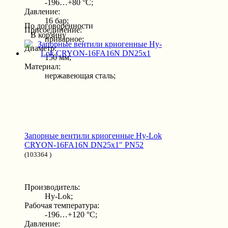
-196…+80 °С;
Давление:
16 бар;
По договоренности
Присоединение:
В корзину
приварное;
Диаметр:
150 мм;
Материал:
нержавеющая сталь;
Запорные вентили криогенные Hy-Lok
CRYON-16FA16N DN25x1" PN52
(103364 )
Производитель:
Hy-Lok;
Рабочая температура:
-196…+120 °С;
Давление: