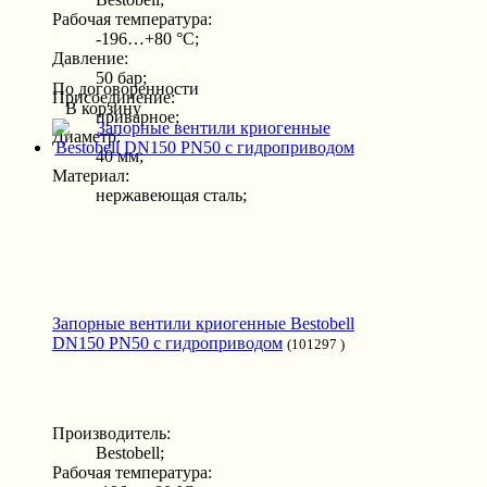
Рабочая температура:
-196…+80 °С;
Давление:
50 бар;
По договоренности
Присоединение:
В корзину
приварное;
Диаметр:
40 мм;
Материал:
нержавеющая сталь;
Запорные вентили криогенные Bestobell
DN150 PN50 с гидроприводом
(101297 )
Производитель:
Bestobell;
Рабочая температура: