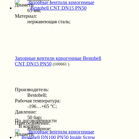
Диаметр:
65 мм;
Материал:
нержавеющая сталь;
Запорные вентили криогенные Bestobell
CNT DN15 PN50
(100661 )
Производитель:
Bestobell;
Рабочая температура:
-196…+65 °С;
Давление:
50 бар;
По договоренности
Присоединение:
В корзину
приварное;
Диаметр: