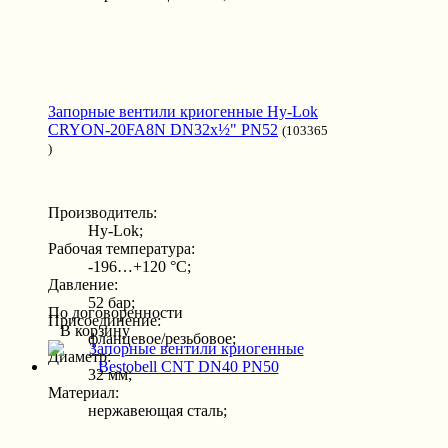
Запорные вентили криогенные Hy-Lok
CRYON-20FA8N DN32x½" PN52
(103365
)
Производитель:
Hy-Lok;
Рабочая температура:
-196…+120 °С;
Давление:
52 бар;
По договоренности
Присоединение:
В корзину
фланцевое/резьбовое;
Диаметр:
32 мм;
Материал:
нержавеющая сталь;