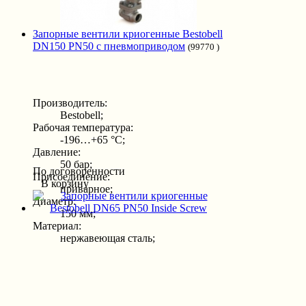
Запорные вентили криогенные Bestobell
DN150 PN50 с пневмоприводом
(99770 )
Производитель:
Bestobell;
Рабочая температура:
-196…+65 °С;
Давление:
50 бар;
По договоренности
Присоединение:
В корзину
приварное;
Диаметр:
150 мм;
Материал:
нержавеющая сталь;