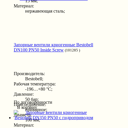
15 мм;
Материал:
нержавеющая сталь;
Запорные вентили криогенные Bestobell
DN100 PN50 Inside Screw
(101285 )
Производитель:
Bestobell;
Рабочая температура:
-196…+80 °С;
Давление:
50 бар;
По договоренности
Присоединение:
В корзину
приварное;
Диаметр:
100 мм;
Материал: