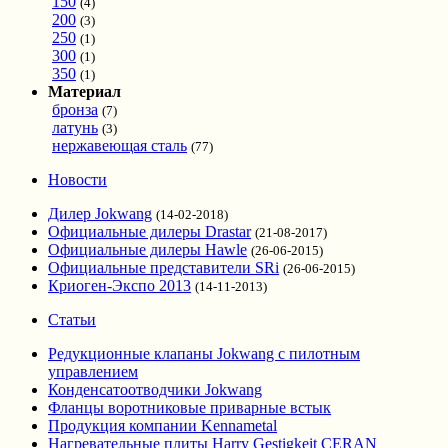
150
(4)
200
(3)
250
(1)
300
(1)
350
(1)
Материал
бронза
(7)
латунь
(3)
нержавеющая сталь
(77)
Новости
Дилер Jokwang
(14-02-2018)
Официальные дилеры Drastar
(21-08-2017)
Официальные дилеры Hawle
(26-06-2015)
Официальные представители SRi
(26-06-2015)
Криоген-Экспо 2013
(14-11-2013)
Статьи
Редукционные клапаны Jokwang с пилотным
управлением
Конденсатоотводчики Jokwang
Фланцы воротниковые приварные встык
Продукция компании Kennametal
Нагревательные плиты Harry Gestigkeit CERAN