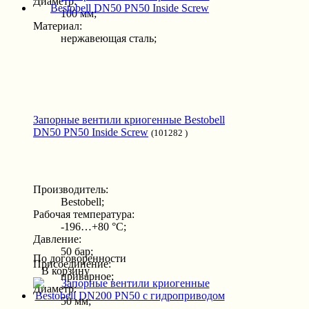
Диаметр:
100 мм;
Материал:
нержавеющая сталь;
Запорные вентили криогенные Bestobell
DN50 PN50 Inside Screw
(101282 )
Производитель:
Bestobell;
Рабочая температура:
-196…+80 °С;
Давление:
50 бар;
По договоренности
Присоединение:
В корзину
приварное;
Диаметр:
50 мм;