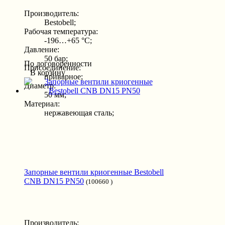
Производитель:
Bestobell;
Рабочая температура:
-196…+65 °С;
Давление:
50 бар;
По договоренности
Присоединение:
В корзину
приварное;
Диаметр:
50 мм;
Материал:
нержавеющая сталь;
Запорные вентили криогенные Bestobell
CNB DN15 PN50
(100660 )
Производитель: