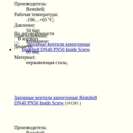
Производитель:
Bestobell;
Рабочая температура:
-196…+65 °С;
Давление:
50 бар;
По договоренности
Присоединение:
В корзину
приварное;
Диаметр:
80 мм;
Материал:
нержавеющая сталь;
Запорные вентили криогенные Bestobell
DN40 PN50 Inside Screw
(101281 )
Производитель:
Bestobell;