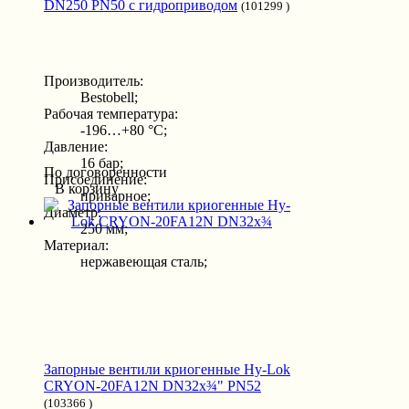
DN250 PN50 с гидроприводом
(101299 )
Производитель:
Bestobell;
Рабочая температура:
-196…+80 °С;
Давление:
16 бар;
По договоренности
Присоединение:
В корзину
приварное;
Диаметр:
250 мм;
Материал:
нержавеющая сталь;
Запорные вентили криогенные Hy-Lok
CRYON-20FA12N DN32x¾" PN52
(103366 )