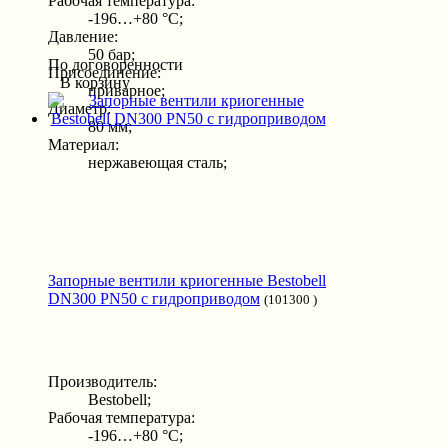
Рабочая температура:
-196…+80 °С;
Давление:
50 бар;
По договоренности
Присоединение:
В корзину
приварное;
Диаметр:
80 мм;
Материал:
нержавеющая сталь;
Запорные вентили криогенные Bestobell
DN300 PN50 с гидроприводом
(101300 )
Производитель:
Bestobell;
Рабочая температура:
-196…+80 °С;