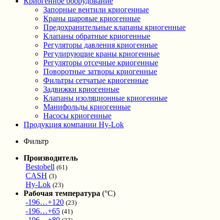
Криогенное оборудование
Запорные вентили криогенные
Краны шаровые криогенные
Предохранительные клапаны криогенные
Клапаны обратные криогенные
Регуляторы давления криогенные
Регулирующие краны криогенные
Регуляторы отсечные криогенные
Поворотные затворы криогенные
Фильтры сетчатые криогенные
Задвижки криогенные
Клапаны изоляционные криогенные
Манифольды криогенные
Насосы криогенные
Продукция компании Hy-Lok
Фильтр
Производитель
Bestobell
(61)
CASH
(3)
Hy-Lok
(23)
Рабочая температура
(°С)
-196…+120
(23)
-196…+65
(41)
-196…+80