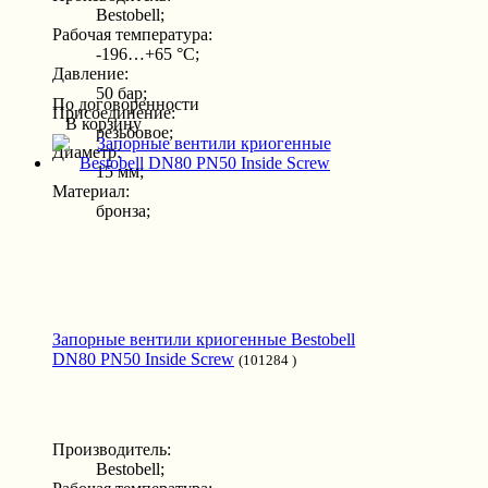
Bestobell;
Рабочая температура:
-196…+65 °С;
Давление:
50 бар;
По договоренности
Присоединение:
В корзину
резьбовое;
Диаметр:
15 мм;
Материал:
бронза;
Запорные вентили криогенные Bestobell
DN80 PN50 Inside Screw
(101284 )
Производитель:
Bestobell;