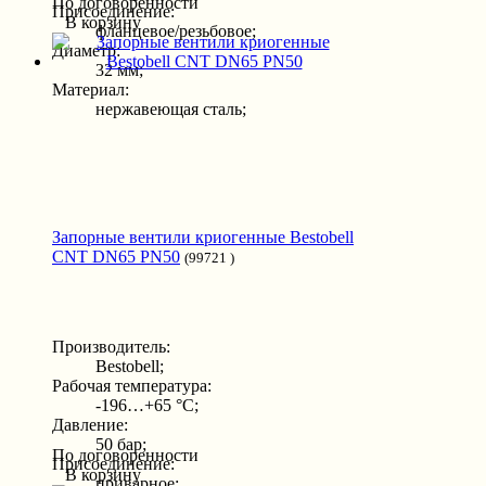
По договоренности
Присоединение:
В корзину
фланцевое/резьбовое;
Диаметр:
32 мм;
Материал:
нержавеющая сталь;
Запорные вентили криогенные Bestobell
CNT DN65 PN50
(99721 )
Производитель:
Bestobell;
Рабочая температура:
-196…+65 °С;
Давление:
50 бар;
По договоренности
Присоединение:
В корзину
приварное;