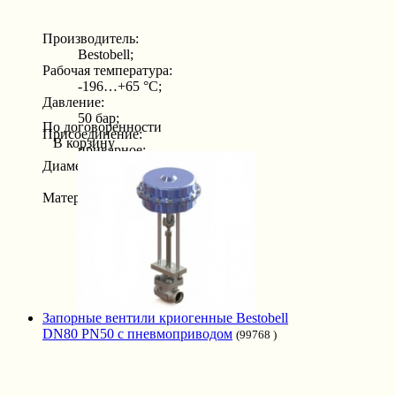
Производитель:
Bestobell;
Рабочая температура:
-196…+65 °С;
Давление:
50 бар;
По договоренности
Присоединение:
В корзину
приварное;
Диаметр:
20 мм;
Материал:
нержавеющая сталь;
Запорные вентили криогенные Bestobell
DN80 PN50 с пневмоприводом
(99768 )