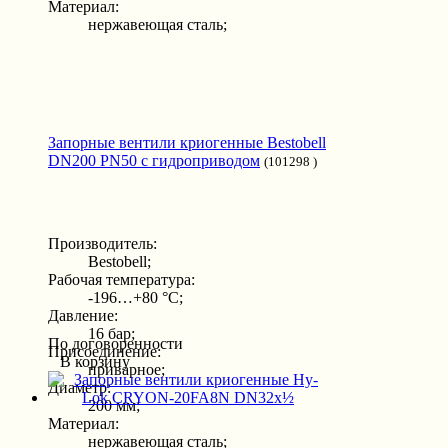
Материал:
нержавеющая сталь;
Запорные вентили криогенные Bestobell
DN200 PN50 с гидроприводом
(101298 )
Производитель:
Bestobell;
Рабочая температура:
-196…+80 °С;
Давление:
16 бар;
По договоренности
Присоединение:
В корзину
приварное;
Диаметр:
200 мм;
Материал:
нержавеющая сталь;