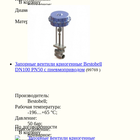
В корзину
приварное;
Диаметр:
25 мм;
Материал:
нержавеющая сталь;
Запорные вентили криогенные Bestobell
DN100 PN50 с пневмоприводом
(99769 )
Производитель:
Bestobell;
Рабочая температура:
-196…+65 °С;
Давление:
50 бар;
По договоренности
Присоединение:
В корзину
приварное;