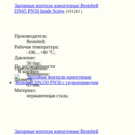
Запорные вентили криогенные Bestobell
DN65 PN50 Inside Screw
(101283 )
Производитель:
Bestobell;
Рабочая температура:
-196…+80 °С;
Давление:
50 бар;
По договоренности
Присоединение:
В корзину
приварное;
Диаметр:
65 мм;
Материал:
нержавеющая сталь;
Запорные вентили криогенные Bestobell