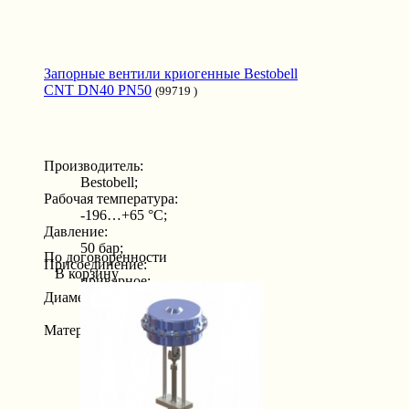
Запорные вентили криогенные Bestobell
CNT DN40 PN50
(99719 )
Производитель:
Bestobell;
Рабочая температура:
-196…+65 °С;
Давление:
50 бар;
По договоренности
Присоединение:
В корзину
приварное;
Диаметр:
40 мм;
Материал:
нержавеющая сталь;