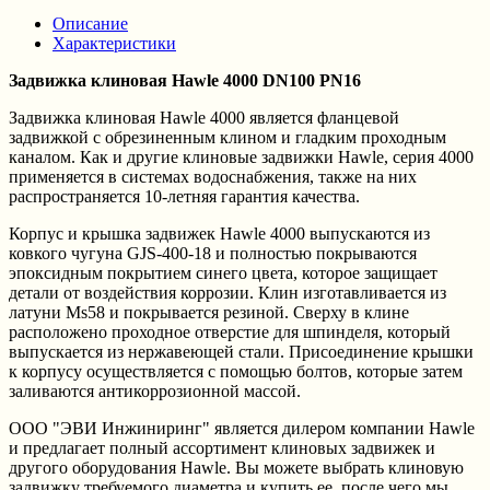
Описание
Характеристики
Задвижка клиновая Hawle 4000 DN100 PN16
Задвижка клиновая Hawle 4000 является фланцевой
задвижкой с обрезиненным клином и гладким проходным
каналом. Как и другие клиновые задвижки Hawle, серия 4000
применяется в системах водоснабжения, также на них
распространяется 10-летняя гарантия качества.
Корпус и крышка задвижек Hawle 4000 выпускаются из
ковкого чугуна GJS-400-18 и полностью покрываются
эпоксидным покрытием синего цвета, которое защищает
детали от воздействия коррозии. Клин изготавливается из
латуни Ms58 и покрывается резиной. Сверху в клине
расположено проходное отверстие для шпинделя, который
выпускается из нержавеющей стали. Присоединение крышки
к корпусу осуществляется с помощью болтов, которые затем
заливаются антикоррозионной массой.
ООО "ЭВИ Инжиниринг" является дилером компании Hawle
и предлагает полный ассортимент клиновых задвижек и
другого оборудования Hawle. Вы можете выбрать клиновую
задвижку требуемого диаметра и купить ее, после чего мы