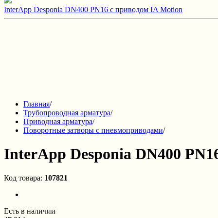
InterApp Desponia DN400 PN16 с приводом IA Motion
Главная
/
Трубопроводная арматура
/
Приводная арматура
/
Поворотные затворы с пневмоприводами
/
InterApp Desponia DN400 PN16
Код товара:
107821
Есть в наличии