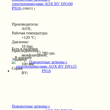
электроприводами AOX BV DN100
PN16
(108631 )
Производитель:
AOX;
Рабочая температура:
+120 °С;
Давление:
16 бар;
Есть в наличии
Присоединение:
12 780 грн.
межфланцевое;
В корзину
Диаметр:
100 мм;
Серия:
BV;
Поворотные затворы с