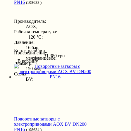
PN16
(108633 )
Производитель:
AOX;
Рабочая температура:
+120 °С;
Давление:
16 бар;
Есть в наличии
Присоединение:
31 380 грн.
межфланцевое;
В корзину
Диаметр:
150 мм;
Серия:
BV;
Поворотные затворы с
электроприводами AOX BV DN200
PN16
(108634 )