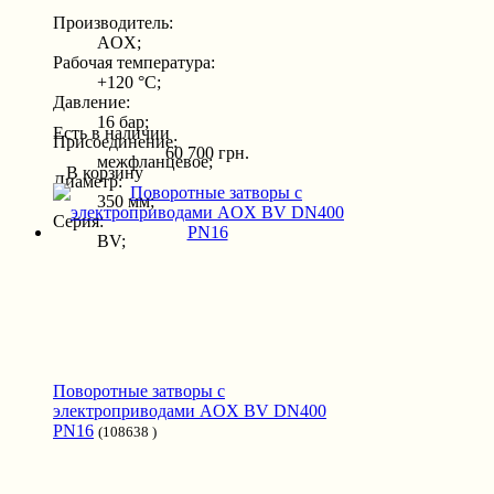
Производитель:
AOX;
Рабочая температура:
+120 °С;
Давление:
16 бар;
Есть в наличии
Присоединение:
60 700 грн.
межфланцевое;
В корзину
Диаметр:
350 мм;
Серия:
BV;
Поворотные затворы с
электроприводами AOX BV DN400
PN16
(108638 )