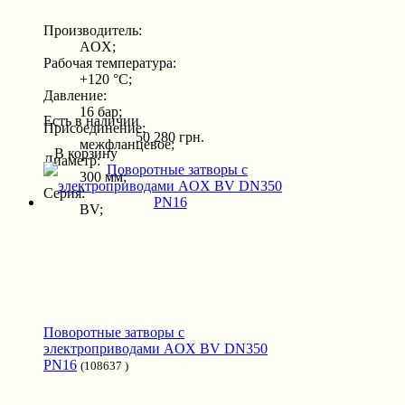
Производитель:
AOX;
Рабочая температура:
+120 °С;
Давление:
16 бар;
Есть в наличии
Присоединение:
50 280 грн.
межфланцевое;
В корзину
Диаметр:
300 мм;
Серия:
BV;
Поворотные затворы с
электроприводами AOX BV DN350
PN16
(108637 )