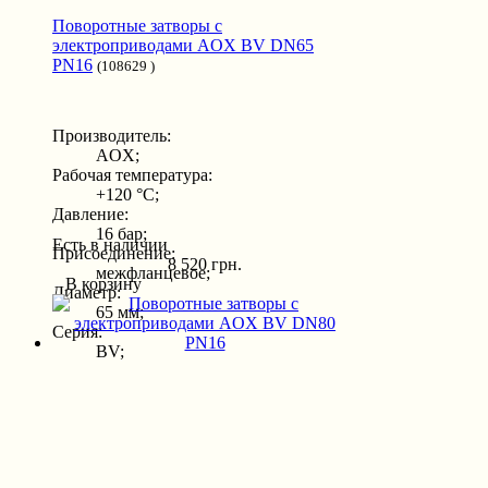
Поворотные затворы с
электроприводами AOX BV DN65
PN16
(108629 )
Производитель:
AOX;
Рабочая температура:
+120 °С;
Давление:
16 бар;
Есть в наличии
Присоединение:
8 520 грн.
межфланцевое;
В корзину
Диаметр:
65 мм;
Серия:
BV;