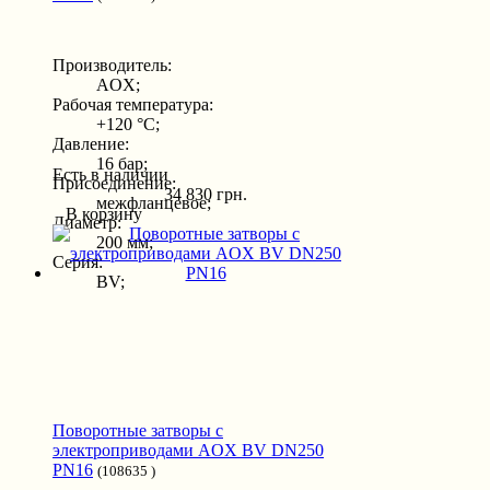
Производитель:
AOX;
Рабочая температура:
+120 °С;
Давление:
16 бар;
Есть в наличии
Присоединение:
34 830 грн.
межфланцевое;
В корзину
Диаметр:
200 мм;
Серия:
BV;
Поворотные затворы с
электроприводами AOX BV DN250
PN16
(108635 )