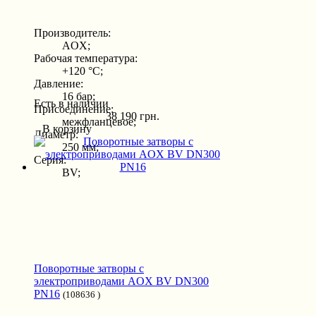
Производитель:
AOX;
Рабочая температура:
+120 °С;
Давление:
16 бар;
Есть в наличии
Присоединение:
38 190 грн.
межфланцевое;
В корзину
Диаметр:
250 мм;
Серия:
BV;
Поворотные затворы с
электроприводами AOX BV DN300
PN16
(108636 )