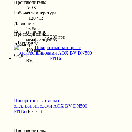
Производитель:
AOX;
Рабочая температура:
+120 °С;
Давление:
16 бар;
Есть в наличии
Присоединение:
76 230 грн.
межфланцевое;
В корзину
Диаметр:
400 мм;
Серия:
BV;
Поворотные затворы с
электроприводами AOX BV DN500
PN16
(108639 )
Производитель: