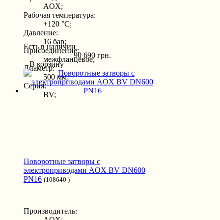
AOX;
Рабочая температура:
+120 °С;
Давление:
16 бар;
Есть в наличии
Присоединение:
90 690 грн.
межфланцевое;
В корзину
Диаметр:
500 мм;
Серия:
BV;
Поворотные затворы с
электроприводами AOX BV DN600
PN16
(108640 )
Производитель:
AOX;