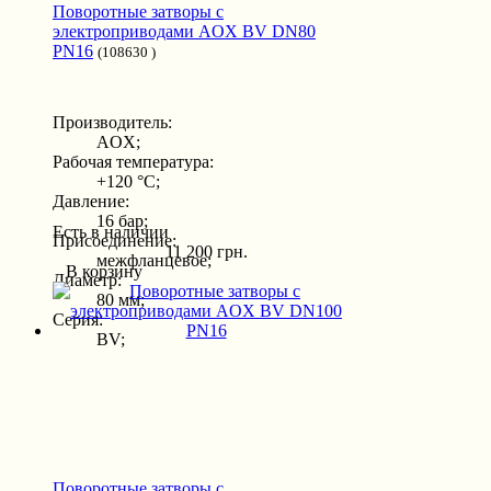
Поворотные затворы с
электроприводами AOX BV DN80
PN16
(108630 )
Производитель:
AOX;
Рабочая температура:
+120 °С;
Давление:
16 бар;
Есть в наличии
Присоединение:
11 200 грн.
межфланцевое;
В корзину
Диаметр:
80 мм;
Серия:
BV;
Поворотные затворы с