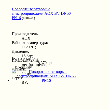
Поворотные затворы с
электроприводами AOX BV DN50
PN16
(108628 )
Производитель:
AOX;
Рабочая температура:
+120 °С;
Давление:
16 бар;
Есть в наличии
Присоединение:
8 370 грн.
межфланцевое;
В корзину
Диаметр:
50 мм;
Серия:
BV;