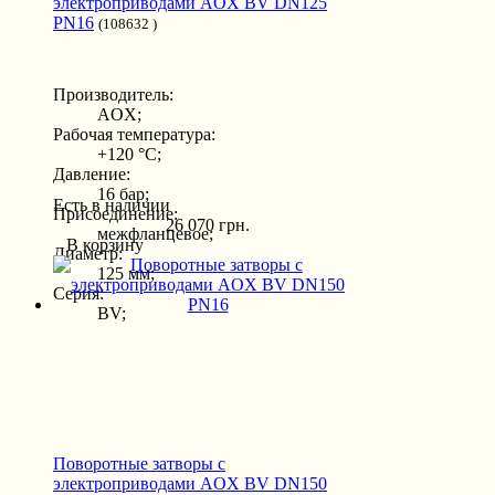
электроприводами AOX BV DN125
PN16
(108632 )
Производитель:
AOX;
Рабочая температура:
+120 °С;
Давление:
16 бар;
Есть в наличии
Присоединение:
26 070 грн.
межфланцевое;
В корзину
Диаметр:
125 мм;
Серия:
BV;
Поворотные затворы с
электроприводами AOX BV DN150