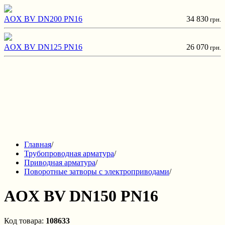
AOX BV DN200 PN16
34 830
грн.
AOX BV DN125 PN16
26 070
грн.
Главная
/
Трубопроводная арматура
/
Приводная арматура
/
Поворотные затворы с электроприводами
/
AOX BV DN150 PN16
Код товара:
108633