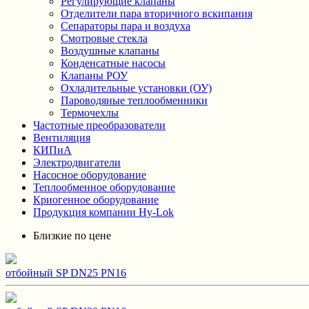
Регулирующие клапаны
Отделители пара вторичного вскипания
Сепараторы пара и воздуха
Смотровые стекла
Воздушные клапаны
Конденсатные насосы
Клапаны РОУ
Охладительные установки (ОУ)
Пароводяные теплообменники
Термочехлы
Частотные преобразователи
Вентиляция
КИПиА
Электродвигатели
Насосное оборудование
Теплообменное оборудование
Криогенное оборудование
Продукция компании Hy-Lok
Близкие по цене
отбойный SP DN25 PN16