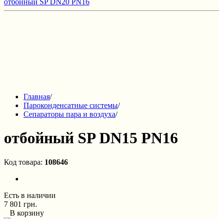
отбойный SP DN20 PN16
Главная
/
Пароконденсатные системы
/
Сепараторы пара и воздуха
/
отбойный SP DN15 PN16
Код товара:
108646
Есть в наличии
7 801 грн.
В корзину