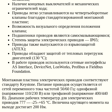
Наличие концевых выключателей и механических
ограничителей хода;
Приводы легко устанавливаются на четвертьоборотные
клапаны благодаря стандартизированной монтажной
пластине;
Возможность визуального определения положения
клапана;
Подшипники приводов являются самосмазывающимися;
Степень защиты электрических приводов — IP65;
Приводы также выпускаются со взрывозащитой
(ATEX);
Приводы обладают защитой от тепловых перегрузок
двигателей (130 °C);
В работе приводов используются сетевые интерфейсы
AS Interface, DeviceNet, LonWorks, Profibus и Fieldbus
Foundation.
Монтажная пластина электрических приводов соответствуют
стандарту Keystone. Питание приводов осуществляется от
сетей переменного тока частотой 50/60 Гц: однофазной
(напряжение 110/230 В) или трехфазной (напряжение 400/440
В). Диапазон рабочих температур для электрических
приводов 777 — -25–+65 °C. Величина крутящего момента на
выходе достигает 200 Нм.