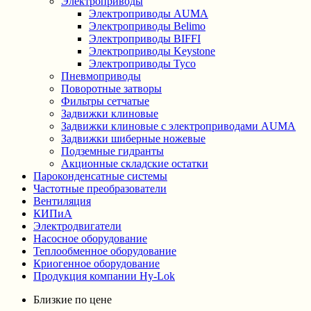
Электроприводы
Электроприводы AUMA
Электроприводы Belimo
Электроприводы BIFFI
Электроприводы Keystone
Электроприводы Tyco
Пневмоприводы
Поворотные затворы
Фильтры сетчатые
Задвижки клиновые
Задвижки клиновые с электроприводами AUMA
Задвижки шиберные ножевые
Подземные гидранты
Акционные складские остатки
Пароконденсатные системы
Частотные преобразователи
Вентиляция
КИПиА
Электродвигатели
Насосное оборудование
Теплообменное оборудование
Криогенное оборудование
Продукция компании Hy-Lok
Близкие по цене