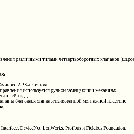
равления различными типами четвертьоборотных клапанов (шаро
78:
ойчивого ABS-пластика;
управления используется ручной замещающий механизм;
чителей хода;
лапаны благодаря стандартизированной монтажной пластине;
а;
erface, DeviceNet, LonWorks, Profibus и Fieldbus Foundation.