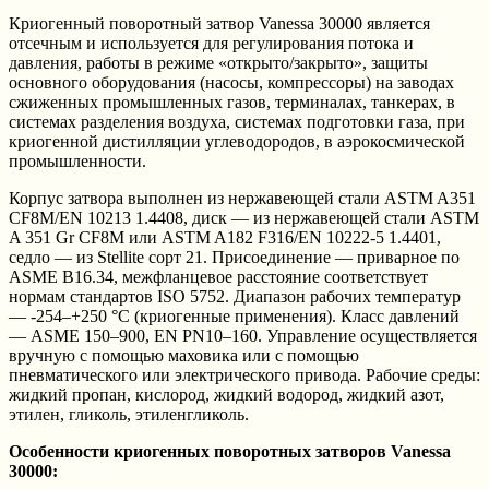
Криогенный поворотный затвор Vanessa 30000 является
отсечным и используется для регулирования потока и
давления, работы в режиме «открыто/закрыто», защиты
основного оборудования (насосы, компрессоры) на заводах
сжиженных промышленных газов, терминалах, танкерах, в
системах разделения воздуха, системах подготовки газа, при
криогенной дистилляции углеводородов, в аэрокосмической
промышленности.
Корпус затвора выполнен из нержавеющей стали ASTM A351
CF8M/EN 10213 1.4408, диск — из нержавеющей стали ASTM
A 351 Gr CF8M или ASTM A182 F316/EN 10222-5 1.4401,
седло — из Stellite сорт 21. Присоединение — приварное по
ASME B16.34, межфланцевое расстояние соответствует
нормам стандартов ISO 5752. Диапазон рабочих температур
— -254–+250 °C (криогенные применения). Класс давлений
— ASME 150–900, EN PN10–160. Управление осуществляется
вручную с помощью маховика или с помощью
пневматического или электрического привода. Рабочие среды:
жидкий пропан, кислород, жидкий водород, жидкий азот,
этилен, гликоль, этиленгликоль.
Особенности криогенных поворотных затворов Vanessa
30000: