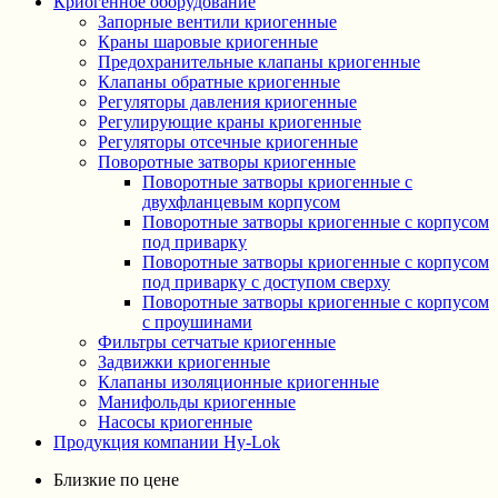
Криогенное оборудование
Запорные вентили криогенные
Краны шаровые криогенные
Предохранительные клапаны криогенные
Клапаны обратные криогенные
Регуляторы давления криогенные
Регулирующие краны криогенные
Регуляторы отсечные криогенные
Поворотные затворы криогенные
Поворотные затворы криогенные с
двухфланцевым корпусом
Поворотные затворы криогенные с корпусом
под приварку
Поворотные затворы криогенные с корпусом
под приварку с доступом сверху
Поворотные затворы криогенные с корпусом
с проушинами
Фильтры сетчатые криогенные
Задвижки криогенные
Клапаны изоляционные криогенные
Манифольды криогенные
Насосы криогенные
Продукция компании Hy-Lok
Близкие по цене