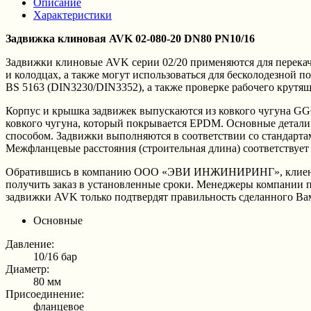
Описание
Характеристики
Задвижка клиновая AVK 02-080-20 DN80 PN10/16
Задвижки клиновые AVK серии 02/20 применяются для перекач
и колодцах, а также могут использоваться для бесколодезной
BS 5163 (DIN3230/DIN3352), а также проверке рабочего крутя
Корпус и крышка задвижек выпускаются из ковкого чугуна GGG
ковкого чугуна, который покрывается EPDM. Основные детали 
способом. Задвижки выполняются в соответствии со стандарта
Межфланцевые расстояния (строительная длина) соответствует
Обратившись в компанию ООО «ЭВИ ИНЖИНИРИНГ», клиенты мо
получить заказ в установленные сроки. Менеджеры компании 
задвижки AVK только подтвердят правильность сделанного Ва
Основные
Давление:
10/16 бар
Диаметр:
80 мм
Присоединение:
фланцевое