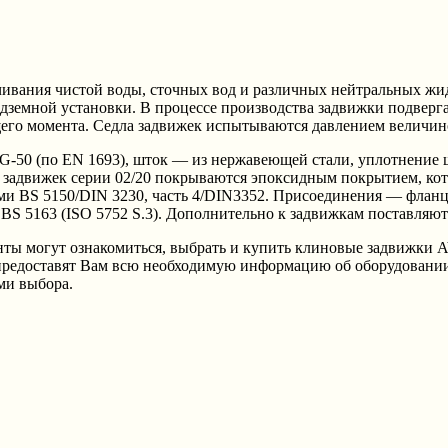
ивания чистой воды, сточных вод и различных нейтральных жи
 подземной установки. В процессе производства задвижки подвер
щего момента. Седла задвижек испытываются давлением величин
-50 (по EN 1693), шток — из нержавеющей стали, уплотнение ш
задвижек серии 02/20 покрываются эпоксидным покрытием, кото
ми BS 5150/DIN 3230, часть 4/DIN3352. Присоединения — фланце
 BS 5163 (ISO 5752 S.3). Дополнительно к задвижкам поставляю
гут ознакомиться, выбрать и купить клиновые задвижки AVK
предоставят Вам всю необходимую информацию об оборудовании
ми выбора.