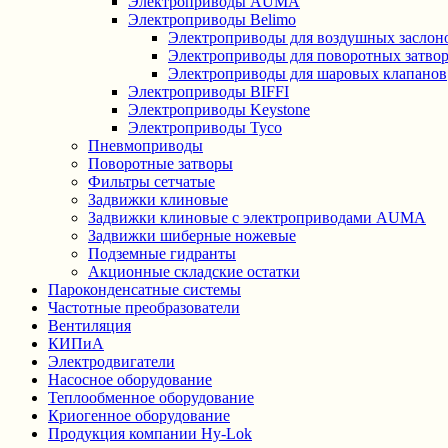
Электроприводы AUMA
Электроприводы Belimo
Электроприводы для воздушных заслон
Электроприводы для поворотных затво
Электроприводы для шаровых клапанов
Электроприводы BIFFI
Электроприводы Keystone
Электроприводы Tyco
Пневмоприводы
Поворотные затворы
Фильтры сетчатые
Задвижки клиновые
Задвижки клиновые с электроприводами AUMA
Задвижки шиберные ножевые
Подземные гидранты
Акционные складские остатки
Пароконденсатные системы
Частотные преобразователи
Вентиляция
КИПиА
Электродвигатели
Насосное оборудование
Теплообменное оборудование
Криогенное оборудование
Продукция компании Hy-Lok