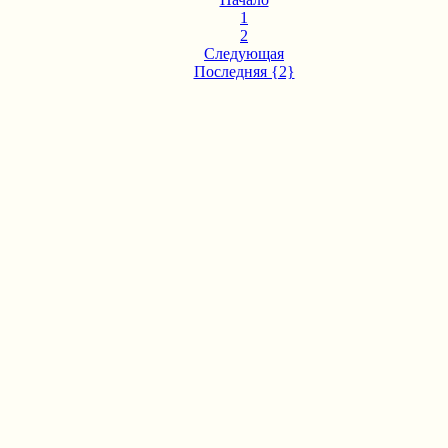
1
2
Следующая
Последняя {2}