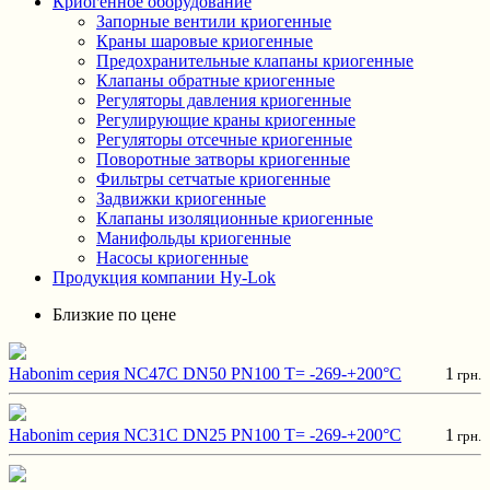
Криогенное оборудование
Запорные вентили криогенные
Краны шаровые криогенные
Предохранительные клапаны криогенные
Клапаны обратные криогенные
Регуляторы давления криогенные
Регулирующие краны криогенные
Регуляторы отсечные криогенные
Поворотные затворы криогенные
Фильтры сетчатые криогенные
Задвижки криогенные
Клапаны изоляционные криогенные
Манифольды криогенные
Насосы криогенные
Продукция компании Hy-Lok
Близкие по цене
Habonim серия NC47C DN50 PN100 T= -269-+200°C
1
грн.
Habonim серия NC31C DN25 PN100 T= -269-+200°C
1
грн.