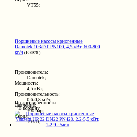
VT55;
Поршневые насосы криогенные
Damotek 103/DT PN100, 4,5 кВт, 600-800
кг/ч
(108978 )
Производитель:
Damotek;
Мощность:
4,5 кВт;
Производительность:
0,6-0,8 м³/ч;
По договоренности
Давление:
В корзину
100 бар;
Серия:
103/D;