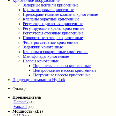
Криогенное оборудование
Запорные вентили криогенные
Краны шаровые криогенные
Предохранительные клапаны криогенные
Клапаны обратные криогенные
Регуляторы давления криогенные
Регулирующие краны криогенные
Регуляторы отсечные криогенные
Поворотные затворы криогенные
Фильтры сетчатые криогенные
Задвижки криогенные
Клапаны изоляционные криогенные
Манифольды криогенные
Насосы криогенные
Поршневые насосы криогенные
Центробежные насосы криогенные
Погружные насосы криогенные
Продукция компании Hy-Lok
Фильтр
Производитель
Damotek
(4)
Vanzetti
(43)
Мощность
(кВт)
0,55-3