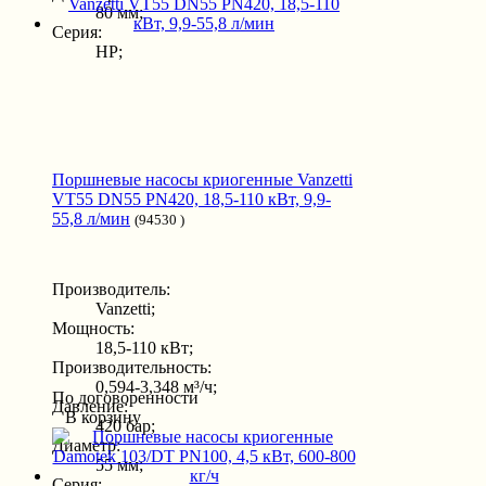
80 мм;
Серия:
HP;
Поршневые насосы криогенные Vanzetti
VT55 DN55 PN420, 18,5-110 кВт, 9,9-
55,8 л/мин
(94530 )
Производитель:
Vanzetti;
Мощность:
18,5-110 кВт;
Производительность:
0,594-3,348 м³/ч;
По договоренности
Давление:
В корзину
420 бар;
Диаметр:
55 мм;
Серия: