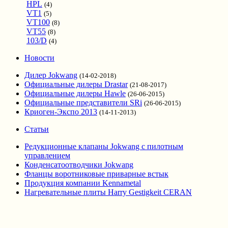
HPL
(4)
VT1
(5)
VT100
(8)
VT55
(8)
103/D
(4)
Новости
Дилер Jokwang
(14-02-2018)
Официальные дилеры Drastar
(21-08-2017)
Официальные дилеры Hawle
(26-06-2015)
Официальные представители SRi
(26-06-2015)
Криоген-Экспо 2013
(14-11-2013)
Статьи
Редукционные клапаны Jokwang с пилотным
управлением
Конденсатоотводчики Jokwang
Фланцы воротниковые приварные встык
Продукция компании Kennametal
Нагревательные плиты Harry Gestigkeit CERAN