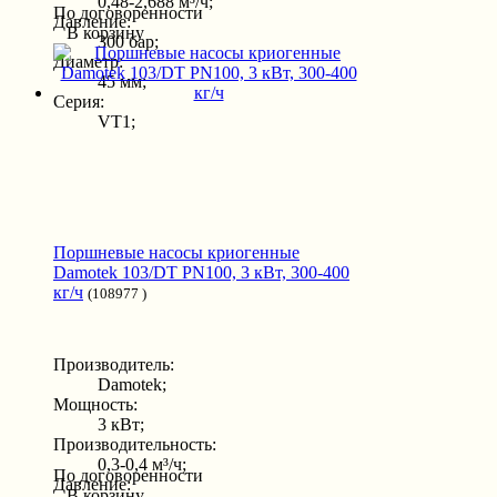
0,48-2,688 м³/ч;
По договоренности
Давление:
В корзину
300 бар;
Диаметр:
45 мм;
Серия:
VT1;
Поршневые насосы криогенные
Damotek 103/DT PN100, 3 кВт, 300-400
кг/ч
(108977 )
Производитель:
Damotek;
Мощность:
3 кВт;
Производительность:
0,3-0,4 м³/ч;
По договоренности
Давление:
В корзину