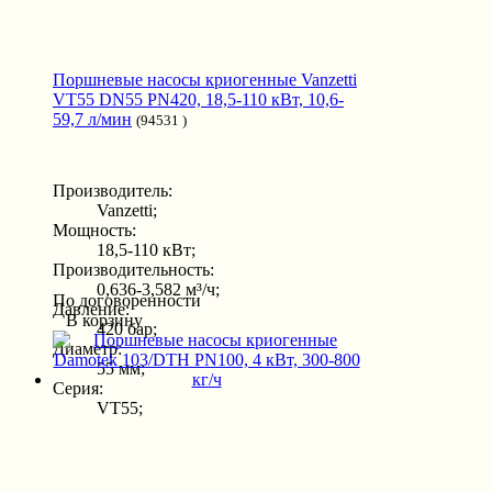
Поршневые насосы криогенные Vanzetti
VT55 DN55 PN420, 18,5-110 кВт, 10,6-
59,7 л/мин
(94531 )
Производитель:
Vanzetti;
Мощность:
18,5-110 кВт;
Производительность:
0,636-3,582 м³/ч;
По договоренности
Давление:
В корзину
420 бар;
Диаметр:
55 мм;
Серия:
VT55;