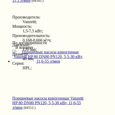
11,1 л/мин
(94543 )
Производитель:
Vanzetti;
Мощность:
1,5-7,5 кВт;
Производительность:
0,168-0,666 м³/ч;
По договоренности
Давление:
В корзину
120 бар;
Диаметр:
40 мм;
Серия:
HPL;
Поршневые насосы криогенные Vanzetti
HP 80 DN80 PN120, 5,5-30 кВт, 11,6-55
л/мин
(94512 )