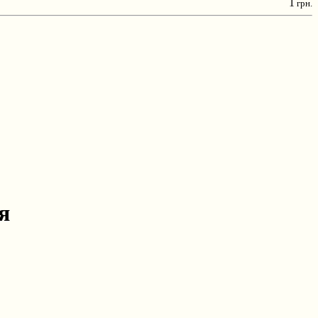
1
грн.
я