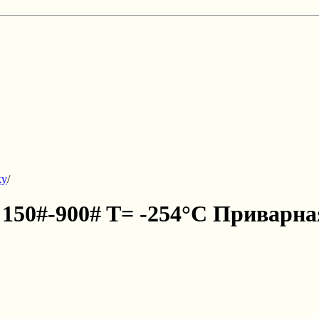
ку
/
I 150#-900# T= -254°C Приварна