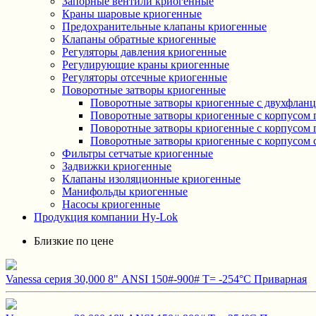
Запорные вентили криогенные
Краны шаровые криогенные
Предохранительные клапаны криогенные
Клапаны обратные криогенные
Регуляторы давления криогенные
Регулирующие краны криогенные
Регуляторы отсечные криогенные
Поворотные затворы криогенные
Поворотные затворы криогенные с двухфлан
Поворотные затворы криогенные с корпусом 
Поворотные затворы криогенные с корпусом п
Поворотные затворы криогенные с корпусом
Фильтры сетчатые криогенные
Задвижки криогенные
Клапаны изоляционные криогенные
Манифольды криогенные
Насосы криогенные
Продукция компании Hy-Lok
Близкие по цене
Vanessa серия 30,000 8" ANSI 150#-900# T= -254°C Приварная