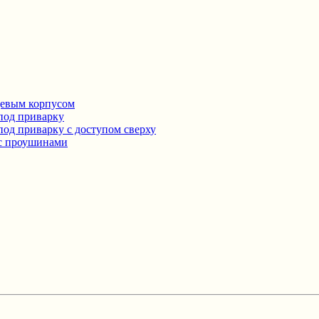
цевым корпусом
под приварку
од приварку с доступом сверху
 с проушинами