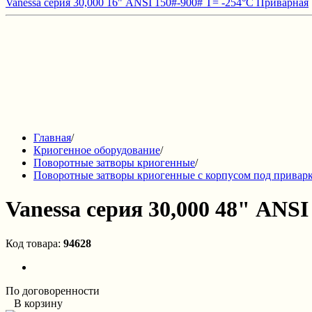
Vanessa серия 30,000 16" ANSI 150#-900# T= -254°C Приварная
Главная
/
Криогенное оборудование
/
Поворотные затворы криогенные
/
Поворотные затворы криогенные с корпусом под привар
Vanessa серия 30,000 48" ANS
Код товара:
94628
По договоренности
В корзину