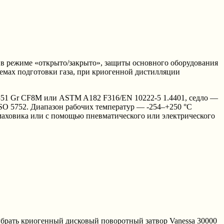
ы в режиме «открыто/закрыто», защиты основного оборудования
темах подготовки газа, при криогенной дистилляции
51 Gr CF8M или ASTM A182 F316/EN 10222-5 1.4401, седло —
ISO 5752. Диапазон рабочих температур — -254–+250 °C
аховика или с помощью пневматического или электрического
рать криогенный дисковый поворотный затвор Vanessa 30000