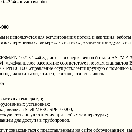
–900
ым и используется для регулирования потока и давления, работ
ов, терминалах, танкерах, в системах разделения воздуха, сис
F8M/EN 10213 1.4408, диск — из нержавеющей стали ASTM A 3
34, межфланцевое расстояние соответствует нормам стандартов 
EN PN10–160. Управление осуществляется вручную с помощью м
род, жидкий азот, этилен, гликоль, этиленгликоль.
0:
 высоких температур;
орудованных установках;
а, включая Shell MESC SPE 77/200;
ысокую степень уплотнения при любых температурах;
анцем для доступа в трубопровод.
ознакомиться с представленным на сайте оборудованием, выб