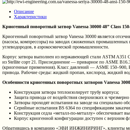
Описание
Характеристики
Криогенный поворотный затвор Vanessa 30000 48”
Class
150
Криогенный поворотный затвор Vanessa 30000 является отсечн
(насосы, компрессоры) на заводах сжиженных промышленных газ
углеводородов, в аэрокосмической промышленности.
Корпус затвора выполнен из нержавеющей стали ASTM A351 C
из Stellite сорт 21. Присоединение — приварное по ASME B16.
(криогенные применения). Класс давлений — ASME 150–900, 
привода. Рабочие среды: жидкий пропан, кислород, жидкий водо
Особенности криогенных поворотных затворов Vanessa 3000
Конструкция затвора теплоизолирует трубу корпуса;
Защита привода от воздействия сверхнизких и чрезмерно
Затворы проходят испытания на заводе на специально об
Серийные испытания BS 6364 по спецификациям заказчик
Конструкция седла «металл-по-металлу» обеспечивает в
Корпус криогенной конфигурации доступен с верхним фл
Обратившись в компанию «ЭВИ ИНЖИНИРИНГ», клиенты могут 